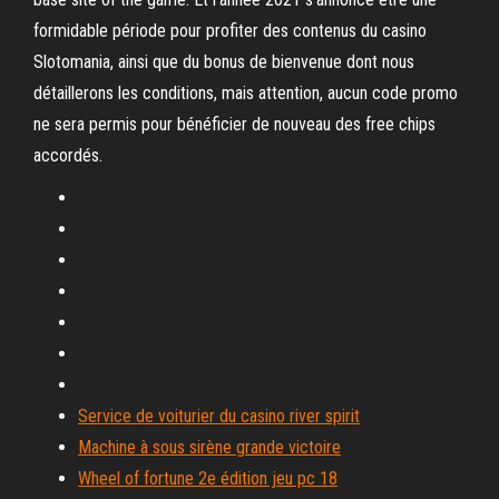
formidable période pour profiter des contenus du casino
Slotomania, ainsi que du bonus de bienvenue dont nous
détaillerons les conditions, mais attention, aucun code promo
ne sera permis pour bénéficier de nouveau des free chips
accordés.
Service de voiturier du casino river spirit
Machine à sous sirène grande victoire
Wheel of fortune 2e édition jeu pc 18