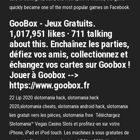
quickly became one of the most popular games on Facebook.
GooBox - Jeux Gratuits.
1,017,951 likes · 711 talking
about this. Enchaînez les parties,
défiez vos amis, collectionnez et
échangez vos cartes sur Goobox !
Jouer à Goobox -->
https://www.goobox.fr
22 Lip 2020 slotomania hack, slotomania hack
2020,slotomania cheats, slotomania android hack, slotomania
lien gratuit vers les pièces, slotomania free Téléchargez
Slotomania™ Vegas Casino Slots et profitez-en sur votre
iPhone, iPad et iPod touch. Les machines à sous gratuites de