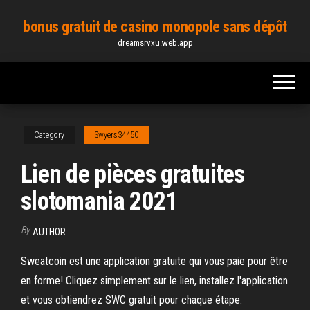
Skip
bonus gratuit de casino monopole sans dépôt
to
dreamsrvxu.web.app
the
content
Category
Swyers34450
Lien de pièces gratuites
slotomania 2021
By
AUTHOR
Sweatcoin est une application gratuite qui vous paie pour être
en forme! Cliquez simplement sur le lien, installez l'application
et vous obtiendrez SWC gratuit pour chaque étape.