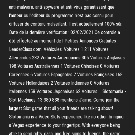
anti-malware, anti-spyware et anti-virus garantissant que
l'auteur ou l'éditeur du programme n'est pas connu pour
diffuser du contenu malveillant. Il est actuellement 100% sûr.
Date de la dernière vérification : 02/02/2021 Ce contrôle a
été effectué au moment de l Petites Annonces Gratuites -
LeaderClass.com. Véhicules. Voitures 1 211 Voitures
Allemandes 282 Voitures Américaines 305 Voitures Anglaises
198 Voitures Australiennes 1 Voitures Chinoises 0 Voitures
Coréennes 6 Voitures Espagnoles 7 Voitures Françaises 168
Voitures Hollandaises 2 Voitures Indiennes 0 Voitures
Italiennes 158 Voitures Japonaises 62 Voitures … Slotomania -
Slot Machines. 13 380 838 mentions J’aime. Come join the
largest Slot game that all your friends are talking about!
Slotomania is a Video Slots experience like no other, bringing
a Vegas experience to your fingertips. With everyone being
able to send gifts, cash, and free spins to friends, the game