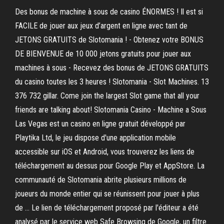
Des bonus de machine à sous de casino ÉNORMES ! Il est si
FACILE de jouer aux jeux d’argent en ligne avec tant de
JETONS GRATUITS de Slotomania ! - Obtenez votre BONUS
DE BIENVENUE de 10 000 jetons gratuits pour jouer aux
machines à sous - Recevez des bonus de JETONS GRATUITS
du casino toutes les 3 heures ! Slotomania - Slot Machines. 13
376 732 gillar. Come join the largest Slot game that all your
friends are talking about! Slotomania Casino - Machine a Sous
Las Vegas est un casino en ligne gratuit développé par
Playtika Ltd, le jeu dispose d'une application mobile
accessible sur iOS et Android, vous trouverez les liens de
téléchargement au dessus pour Google Play et AppStore. La
communauté de Slotomania abrite plusieurs millions de
joueurs du monde entier qui se réunissent pour jouer à plus
de … Le lien de téléchargement proposé par l'éditeur a été
analysé par le service web Safe Browsing de Google, un filtre