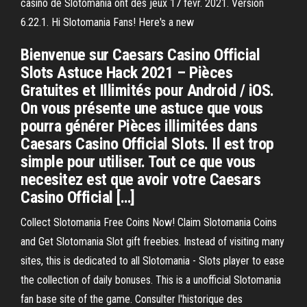
casino de Slotomania ont des jeux 17 févr. 2021. Version
6.22.1. Hi Slotomania Fans! Here's a new
Bienvenue sur Caesars Casino Official
Slots Astuce Hack 2021 – Pièces
Gratuites et Illimités pour Android / iOS.
On vous présente une astuce que vous
pourra générer Pièces illimitées dans
Caesars Casino Official Slots. Il est trop
simple pour utiliser. Tout ce que vous
necesitez est que avoir votre Caesars
Casino Official […]
Collect Slotomania Free Coins Now! Claim Slotomania Coins
and Get Slotomania Slot gift freebies. Instead of visiting many
sites, this is dedicated to all Slotomania - Slots player to ease
the collection of daily bonuses. This is a unofficial Slotomania
fan base site of the game. Consulter l'historique des