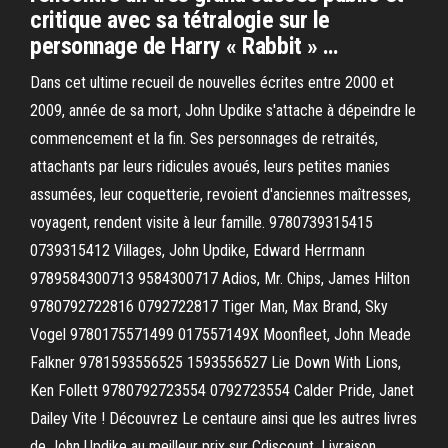
critique avec sa tétralogie sur le
personnage de Harry « Rabbit » …
Dans cet ultime recueil de nouvelles écrites entre 2000 et
2009, année de sa mort, John Updike s'attache à dépeindre le
commencement et la fin. Ses personnages de retraités,
attachants par leurs ridicules avoués, leurs petites manies
assumées, leur coquetterie, revoient d'anciennes maîtresses,
voyagent, rendent visite à leur famille. 9780739315415
0739315412 Villages, John Updike, Edward Herrmann
9789584300713 9584300717 Adios, Mr. Chips, James Hilton
9780792722816 0792722817 Tiger Man, Max Brand, Sky
Vogel 9780175571499 017557149X Moonfleet, John Meade
Falkner 9781593556525 1593556527 Lie Down With Lions,
Ken Follett 9780792723554 0792723554 Calder Pride, Janet
Dailey Vite ! Découvrez Le centaure ainsi que les autres livres
de John Updike au meilleur prix sur Cdiscount. Livraison