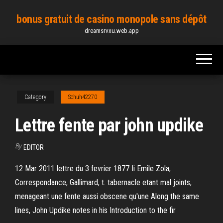
Skip
bonus gratuit de casino monopole sans dépôt
to
dreamsrvxu.web.app
the
content
Category
Schuh42270
Lettre fente par john updike
By
EDITOR
12 Mar 2011 lettre du 3 fevrier 1877 Ii Emile Zola,
Correspondance, Gallimard, t. tabernacle etant mal joints,
menageant une fente aussi obscene qu'une Along the same
lines, John Updike notes in his Introduction to the fir