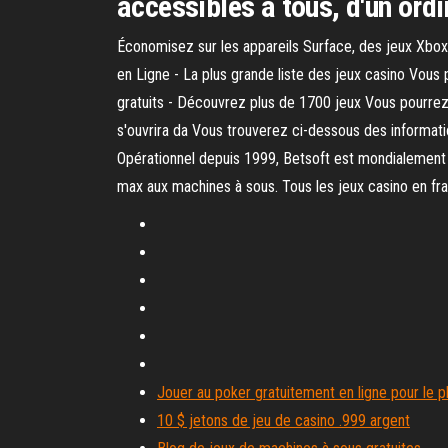
accessibles à tous, d'un ordi
Économisez sur les appareils Surface, des jeux Xbo
en Ligne - La plus grande liste des jeux casino Vou
gratuits - Découvrez plus de 1700 jeux Vous pourrez 
s'ouvrira da Vous trouverez ci-dessous des informatio
Opérationnel depuis 1999, Betsoft est mondialement 
max aux machines à sous. Tous les jeux casino en fra
Jouer au poker gratuitement en ligne pour le p
10 $ jetons de jeu de casino .999 argent