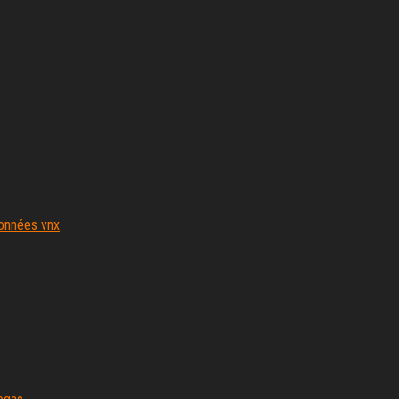
données vnx