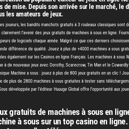
es de mise. Depuis son arrivée sur le marché, le 
us les amateurs de jeux.
es joueurs, les bandits manchots gratuits à 3 rouleaux classiques sont d
 clairement l'avenir des jeux gratuits de machines à sous en ligne. Four
peurs de logiciels chaque année. Malgré ce que ces derniers choisisse
grande différence de qualité. Jouez à plus de +4000 machines a sous gr
ibles également sur les Casinos en ligne Français. Les machines à sous 
oue à de nouveaux jeux avec Dorothy, Scarecrow, Tin Man et le Cowardly 
sique Machine a sous : jouez à plus de 800 jeux gratuits en un clic ! Jou
se de plus de 2800 machines à sous gratuites à tester sans téléchargem
ous développée par l'éditeur Huuuge Global offre l'opportunité aux jou
ux gratuits de machines à sous en lign
hine à sous sur un top casino en ligne. 