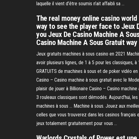
laquelle il vient d’être soumis n’ait affaibli sa …
The real money online casino world 
way to see the player face to Jeux 
you Jeux De Casino Machine A Sous 
Casino Machine A Sous Gratuit way t
Jeux gratuits machines à sous casino en 2021 Machin
avoir plusieurs lignes, de 1 à 5 pour les classiques,
GRATUITS de machines à sous et de poker vidéo en lig
Casino – Casino machine à sous gratuit avec le Mode
plaisir de jouer à Billionaire Casino – Casino machin
3 rouleaux classiques sont démodés. Aujourd'hui, les 
machines à sous … Machine à sous. Jouez aux meilleu
celles que vous trouverez dans les casinos français et
jeux totalement gratuitement pour vous …
Warlords Crystals of Power est une 