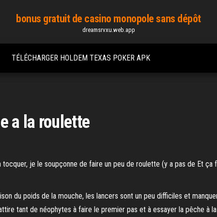
bonus gratuit de casino monopole sans dépôt
dreamsrvxu.web.app
TÉLÉCHARGER HOLDEM TEXAS POKER APK
a la roulette
 tocquer, je le soupçonne de faire un peu de roulette (y a pas de Et ça f
son du poids de la mouche, les lancers sont un peu difficiles et manquent
attire tant de néophytes à faire le premier pas et à essayer la pêche 