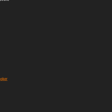
poker