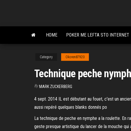
Skip
to
the
content
HOME
POKER ME LEFTA STO INTERNET
Category
Okoren87920
Technique peche nymphe 
By
MARK ZUCKERBERG
4 sept. 2014 IL est débutant au fouet, c'est un ancien
aussi repéré quelques blanks donnés po
La technique de peche en nymphe a la roulette. En rai
geste presque artistique du lancer de la mouche qui 