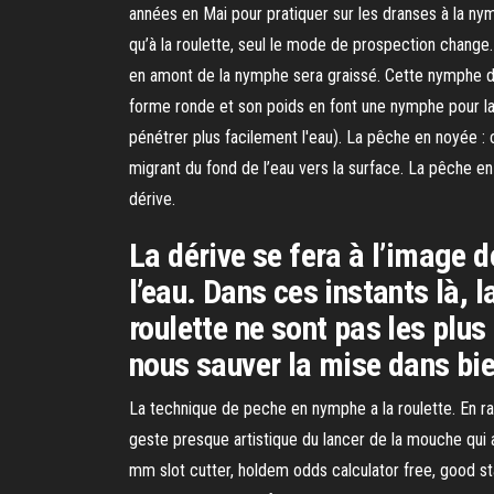
années en Mai pour pratiquer sur les dranses à la nymp
qu’à la roulette, seul le mode de prospection change.
en amont de la nymphe sera graissé. Cette nymphe dod
forme ronde et son poids en font une nymphe pour la p
pénétrer plus facilement l'eau). La pêche en noyée : 
migrant du fond de l’eau vers la surface. La pêche en 
dérive.
La dérive se fera à l’image d
l’eau. Dans ces instants là, l
roulette ne sont pas les plu
nous sauver la mise dans bie
La technique de peche en nymphe a la roulette. En rai
geste presque artistique du lancer de la mouche qui
mm slot cutter, holdem odds calculator free, good s