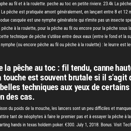
he au fil et à la roulette. peche au toc en petite riviere. 23.4k La pêch
 La pêche est pratiquée amont généralement, en lançant entre 8 et 12 mètr
ue casquée est une nymphe généraliste qui n'imite pas un insecte spéci
êche à la roulette, pour la pêche au fil ou encore pour la pêche sous la
cette technique de pêche s’utilise entre deux eaux (entre le fond et la su
nymphe (ou encore pêche au fil ou pêche à la roulette) : le leurre est les
e la pêche au toc : fil tendu, canne hau
a touche est souvent brutale si il s’agit 
s belles techniques aux yeux de certain
n des cas.
son du poids de la mouche, les lancers sont un peu difficiles et manquent
 attire tant de néophytes à faire le premier pas et à essayer la pêche 
tarting hands in texas holdem poker. €300. July 1, 2018. Bonus. Visit 