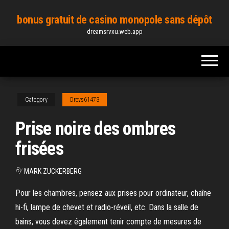
Skip
bonus gratuit de casino monopole sans dépôt
to
dreamsrvxu.web.app
the
content
Category
Drevs61473
Prise noire des ombres
frisées
By
MARK ZUCKERBERG
Pour les chambres, pensez aux prises pour ordinateur, chaîne
hi-fi, lampe de chevet et radio-réveil, etc. Dans la salle de
bains, vous devez également tenir compte de mesures de