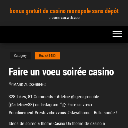
Skip
bonus gratuit de casino monopole sans dépôt
to
dreamsrvxu.web.app
the
content
Category
Buzick1450
Faire un voeu soirée casino
By
MARK ZUCKERBERG
328 Likes, 81 Comments - Adeline ️@igersgrenoble
(@adelinev38) on Instagram: “🌼 Faire un vœux .
#confinement #restezchezvous #stayathome . Belle soirée !
Idées de soirée à thème Casino Un thème de casino a