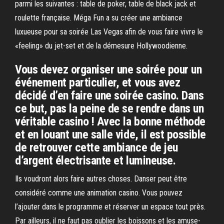
parmi les suivantes : table de poker, table de black jack et
roulette française. Méga Fun a su créer une ambiance
luxueuse pour sa soirée Las Vegas afin de vous faire vivre le
«feeling» du jet-set et de la démesure Hollywoodienne.
Vous devez organiser une soirée pour un
événement particulier, et vous avez
décidé d’en faire une soirée casino. Dans
ce but, pas la peine de se rendre dans un
véritable casino ! Avec la bonne méthode
et en louant une salle vide, il est possible
de retrouver cette ambiance de jeu
d’argent électrisante et lumineuse.
Ils voudront alors faire autres choses. Danser peut être
considéré comme une animation casino. Vous pouvez
l’ajouter dans le programme et réserver un espace tout près.
Par ailleurs, il ne faut pas oublier les boissons et les amuse-