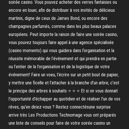
soirée casino. Vous pouvez acheter des verres fantaisies ou
encore en louer, afin de distribuer à vos invités de délicieux
martinis, digne de ceux de James Bond, ou encore des
champagnes parfumés, comme dans les plus beaux palaces
européens. Peut importe la raison de faire une soirée casino,
vous pouvez toujours faire appel à une agence spécialisée
(casino momento) qui vous guidera dans l’organisation et la
réussite mémorable de l’événement et qui prendra en partie
ou l’entier de la l’organisation et de la logistique de votre
événement! Faire un voeu, l’écrire sur un petit bout de papier,
y mettre une ficelle et l’attacher à la branche d’un arbre, c’est
le principe des arbres à souhaits ⭐ ⭐ ⭐ Et si on vous donnait
l'opportunité d'échapper au quotidien et de réaliser l'un de vos
rêves, qu'en diriez-vous ? Restez connectésune surprise
arrive très Les Productions Technomage vous ont préparés
une liste de conseils pour faire de votre soirée casino un