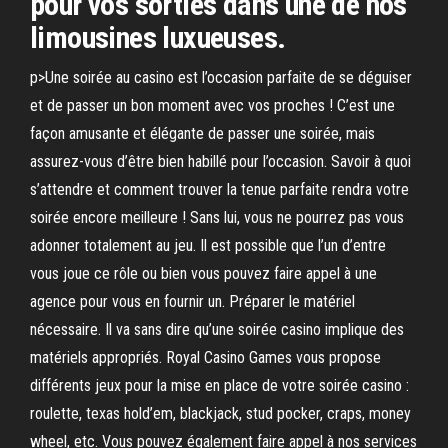
pour vos sorties dans une de nos
limousines luxueuses.
p>Une soirée au casino est l’occasion parfaite de se déguiser
et de passer un bon moment avec vos proches ! C’est une
façon amusante et élégante de passer une soirée, mais
assurez-vous d’être bien habillé pour l’occasion. Savoir à quoi
s’attendre et comment trouver la tenue parfaite rendra votre
soirée encore meilleure ! Sans lui, vous ne pourrez pas vous
adonner totalement au jeu. Il est possible que l’un d’entre
vous joue ce rôle ou bien vous pouvez faire appel à une
agence pour vous en fournir un. Préparer le matériel
nécessaire. Il va sans dire qu’une soirée casino implique des
matériels appropriés. Royal Casino Games vous propose
différents jeux pour la mise en place de votre soirée casino :
roulette, texas hold’em, blackjack, stud pocker, craps, money
wheel, etc. Vous pouvez également faire appel à nos services