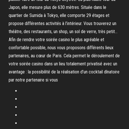
Japon, elle mesure plus de 630 mètres. Située dans le
quartier de Sumida à Tokyo, elle comporte 29 étages et
propose différentes activités à l’intérieur. Vous trouverez un
théâtre, des restaurants, un shop, un sol de verre, très petit…
Afin de rendre votre soirée casino le plus agréable et
confortable possible, nous vous proposons différents lieux
partenaires, au cœur de Paris. Cela permet le déroulement de
votre soirée casino dans un lieu totalement privatisé avec un
avantage : la possibilité de la réalisation d’un cocktail dînatoire
par notre partenaire si vous