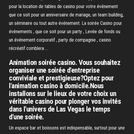
pour la location de tables de casino pour votre événement
que ce soit pour un anniversaire de mariage, un team building,
un séminaire ou tout autre événement. La soirée Casino pour
événements , que ce soit pour un party , Levée de fonds ou
un événement corporatif , party de compagnie , casino
récréatif comblera …
Animation soirée casino. Vous souhaitez
organiser une soirée d'entreprise
conviviale et prestigieuse?Optez pour
l'animation casino à domicile.Nous
installons sur le lieux de votre choix un
véritable casino pour plonger vos invités
dans l'univers de Las Vegas le temps
d'une soirée.
Un espace bar et boissons est indispensable, surtout pour une